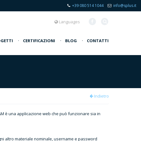
+39 080 514 1044
info@splus.it
Languages
GETTI
·
CERTIFICAZIONI
·
BLOG
·
CONTATTI
Indietro
AM è una applicazione web che può funzionare sia in
 ogni altro materiale nominale, username e password