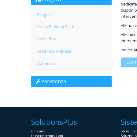
dedicate 
disponibi
Progetti
interven
AM ha un 
Kross Booking Suite
AM inoltr
BestOffice
interven
Inoltre 
Assembly Manager
CONT
Automator
Assistenza
SolutionsPlus
Sist
Chi siamo
Servizi Sist
Le nostre certificazioni
Soluzioni v