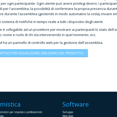
per ogni partecipante. Ogni utente può avere privilegi diversi. I partecipan
li per l'assemblea, la possibilità di confermare la propria presenza durante l
ire durante l'assemblea (gestendo in modo automatico la coda), inviare e
sistema di notifiche in tempo reale a tutti i dispositivi degli utenti.
e è collegabile ad un proiettore per mostrare ai partecipanti lo stato dell'as
ti, nome e ruolo di chi sta intervenendo in quel momento, ecc.
AM ha un pannello di controllo web per la gestione dell'assemblea.
ATTACI PER VISUALIZZARE UNA DEMO DEL PRODOTTO
emistica
Software
emistici per imprese e professionisti
Sviluppo
oce
Web App