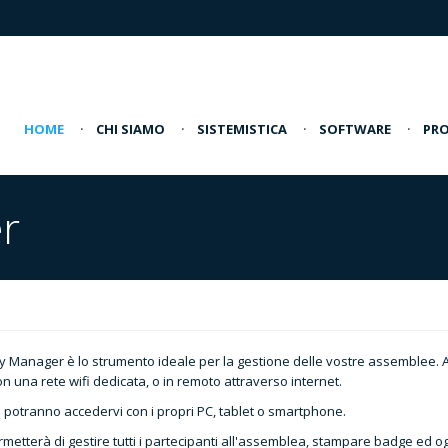
HOME
·
CHI SIAMO
·
SISTEMISTICA
·
SOFTWARE
·
PRO
r
 Manager è lo strumento ideale per la gestione delle vostre assemblee. 
on una rete wifi dedicata, o in remoto attraverso internet.
ti potranno accedervi con i propri PC, tablet o smartphone.
rmetterà di gestire tutti i partecipanti all'assemblea, stampare badge ed