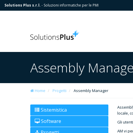
Solutions Plus s.r.l.
- Soluzioni informatiche per le PMI
Assembly Manage
Home
Progetti
Assembly Manager
Assembly
Sistemistica
locale, c
Software
Gli uten
AM vi pe
Progetti