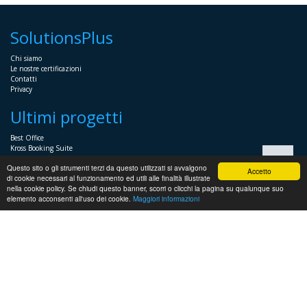
SolutionsPlus
Chi siamo
Le nostre certificazioni
Contatti
Privacy
Ultimi progetti
Best Office
Kross Booking Suite
Assembly Manager
Questo sito o gli strumenti terzi da questo utilizzati si avvalgono
Automator+
Accetto
di cookie necessari al funzionamento ed utili alle finalità illustrate
nella cookie policy. Se chiudi questo banner, scorri o clicchi la pagina su qualunque suo
Sistemistica
elemento acconsenti all'uso dei cookie.
Maggiori informazioni
Servizi Sistemistici per imprese e professionisti
Soluzioni voce
Supporto sistemistico Windows
Supporto sistemistico Linux
Supporto HP
Virtualizzazione
Supporto sistemistico VMWare e HyperV
Installazione Server per PMI
Soluzioni di Backup e ripristino