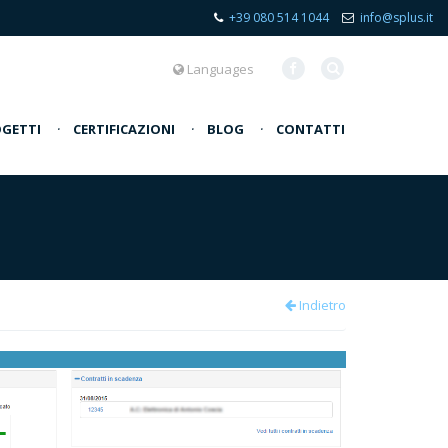
+39 080 514 1044
info@splus.it
Languages
GETTI
·
CERTIFICAZIONI
·
BLOG
·
CONTATTI
Indietro