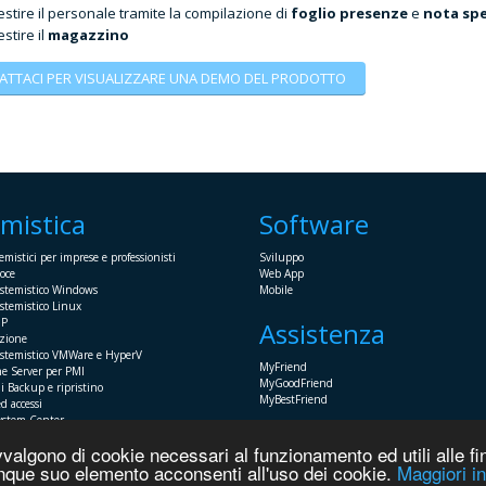
stire il personale tramite la compilazione di
foglio presenze
e
nota sp
stire il
magazzino
ATTACI PER VISUALIZZARE UNA DEMO DEL PRODOTTO
emistica
Software
emistici per imprese e professionisti
Sviluppo
oce
Web App
istemistico Windows
Mobile
stemistico Linux
HP
Assistenza
azione
istemistico VMWare e HyperV
MyFriend
ne Server per PMI
MyGoodFriend
i Backup e ripristino
MyBestFriend
d accessi
System Center
esales
vvalgono di cookie necessari al funzionamento ed utili alle fin
lunque suo elemento acconsenti all'uso dei cookie.
Maggiori i