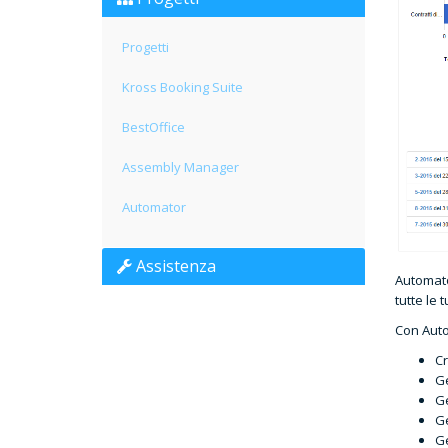
Progetti
Kross Booking Suite
BestOffice
Assembly Manager
Automator
Assistenza
Automato
tutte le 
Con Auto
Cr
Ge
Ge
Ge
Ge