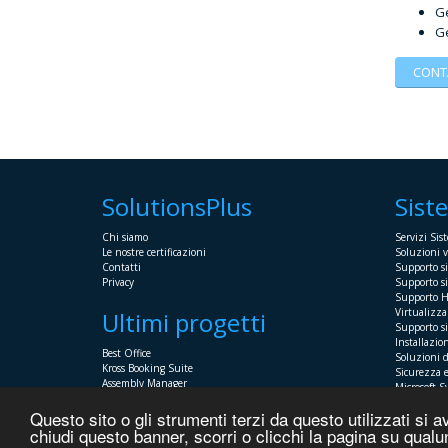
Ge
Ge
CONT
SolutionsPlus
Sist
Chi siamo
Servizi Sist
Le nostre certificazioni
Soluzioni v
Contatti
Supporto s
Privacy
Supporto si
Supporto 
Virtualizz
Ultimi progetti
Supporto s
Installazio
Best Office
Soluzioni d
Kross Booking Suite
Sicurezza e
Assembly Manager
Microsoft 
Automator+
Supporto Pr
Questo sito o gli strumenti terzi da questo utilizzati si a
chiudi questo banner, scorri o clicchi la pagina su qua