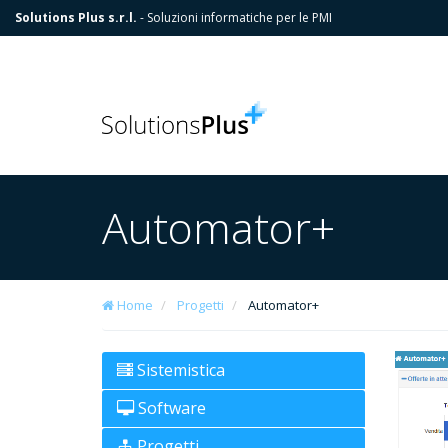
Solutions Plus s.r.l.
- Soluzioni informatiche per le PMI
Automator+
Home
Progetti
Automator+
Sistemistica
Software
Progetti