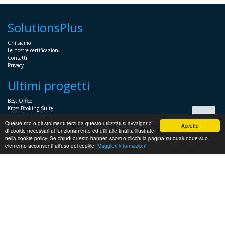
SolutionsPlus
Chi siamo
Le nostre certificazioni
Contatti
Privacy
Ultimi progetti
Best Office
Kross Booking Suite
Assembly Manager
Questo sito o gli strumenti terzi da questo utilizzati si avvalgono
Automator+
Accetto
di cookie necessari al funzionamento ed utili alle finalità illustrate
nella cookie policy. Se chiudi questo banner, scorri o clicchi la pagina su qualunque suo
Sistemistica
elemento acconsenti all'uso dei cookie.
Maggiori informazioni
Servizi Sistemistici per imprese e professionisti
Soluzioni voce
Supporto sistemistico Windows
Supporto sistemistico Linux
Supporto HP
Virtualizzazione
Supporto sistemistico VMWare e HyperV
Installazione Server per PMI
Soluzioni di Backup e ripristino