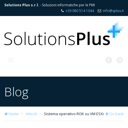
Solutions Plus s.r.l.
- Soluzioni informatiche per le PMI
+39 080 514 1044
info@splus.it
Toggle
navigation
Blog
Home
Articoli
Sistema operativo ROK su VM ESXi
Go back