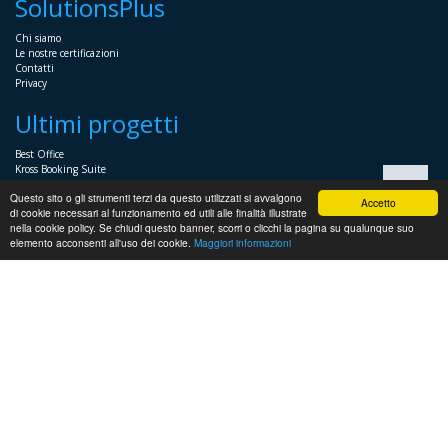
SolutionsPlus
Chi siamo
Le nostre certificazioni
Contatti
Privacy
Ultimi progetti
Best Office
Kross Booking Suite
Assembly Manager
Questo sito o gli strumenti terzi da questo utilizzati si avvalgono
Automator+
Accetto
di cookie necessari al funzionamento ed utili alle finalità illustrate
nella cookie policy. Se chiudi questo banner, scorri o clicchi la pagina su qualunque suo
Sistemistica
elemento acconsenti all'uso dei cookie.
Maggiori informazioni
Servizi Sistemistici per imprese e professionisti
Soluzioni voce
Supporto sistemistico Windows
Supporto sistemistico Linux
Supporto HP
Virtualizzazione
Supporto sistemistico VMWare e HyperV
Installazione Server per PMI
Soluzioni di Backup e ripristino
Sicurezza ed accessi
Microsoft System Center
Supporto Presales