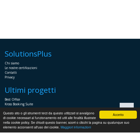
SolutionsPlus
Chi siamo
Le nostre certificazioni
Contatti
Privacy
Ultimi progetti
Best Office
Kross Booking Suite
Assembly Manager
Questo sito o gli strumenti terzi da questo utilizzati si avvalgono
Automator+
Accetto
di cookie necessari al funzionamento ed utili alle finalità illustrate
nella cookie policy. Se chiudi questo banner, scorri o clicchi la pagina su qualunque suo
Sistemistica
elemento acconsenti all'uso dei cookie.
Maggiori informazioni
Servizi Sistemistici per imprese e professionisti