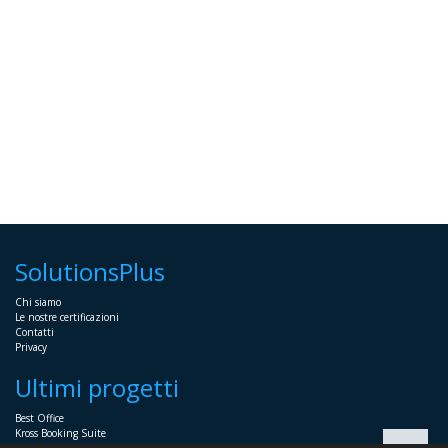
SolutionsPlus
Chi siamo
Le nostre certificazioni
Contatti
Privacy
Ultimi progetti
Best Office
Kross Booking Suite