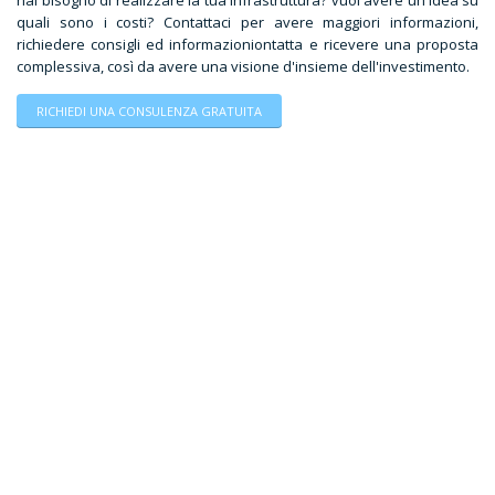
hai bisogno di realizzare la tua infrastruttura? vuoi avere un'idea su
quali sono i costi? Contattaci per avere maggiori informazioni,
richiedere consigli ed informazioniontatta e ricevere una proposta
complessiva, così da avere una visione d'insieme dell'investimento.
RICHIEDI UNA CONSULENZA GRATUITA