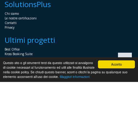
SolutionsPlus
Chi siamo
Le nostre certificazioni
Contatti
Privacy
Ultimi progetti
Best Office
Kross Booking Suite
Assembly Manager
Questo sito o gli strumenti terzi da questo utilizzati si avvalgono
Automator+
Accetto
di cookie necessari al funzionamento ed utili alle finalità illustrate
nella cookie policy. Se chiudi questo banner, scorri o clicchi la pagina su qualunque suo
Sistemistica
elemento acconsenti all'uso dei cookie.
Maggiori informazioni
Servizi Sistemistici per imprese e professionisti
Soluzioni voce
Supporto sistemistico Windows
Supporto sistemistico Linux
Supporto HP
Virtualizzazione
Supporto sistemistico VMWare e HyperV
Installazione Server per PMI
Soluzioni di Backup e ripristino
Sicurezza ed accessi
Microsoft System Center
Supporto Presales