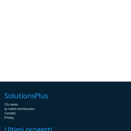
SolutionsPlus
Chi siamo
Le nostre certificazioni
Contatti
Privacy
Ultimi progetti