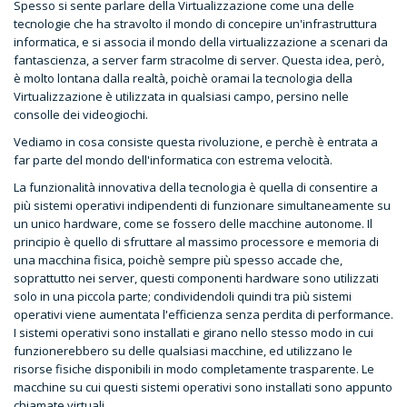
Spesso si sente parlare della Virtualizzazione come una delle
tecnologie che ha stravolto il mondo di concepire un'infrastruttura
informatica, e si associa il mondo della virtualizzazione a scenari da
fantascienza, a server farm stracolme di server. Questa idea, però,
è molto lontana dalla realtà, poichè oramai la tecnologia della
Virtualizzazione è utilizzata in qualsiasi campo, persino nelle
consolle dei videogiochi.
Vediamo in cosa consiste questa rivoluzione, e perchè è entrata a
far parte del mondo dell'informatica con estrema velocità.
La funzionalità innovativa della tecnologia è quella di consentire a
più sistemi operativi indipendenti di funzionare simultaneamente su
un unico hardware, come se fossero delle macchine autonome. Il
principio è quello di sfruttare al massimo processore e memoria di
una macchina fisica, poichè sempre più spesso accade che,
soprattutto nei server, questi componenti hardware sono utilizzati
solo in una piccola parte; condividendoli quindi tra più sistemi
operativi viene aumentata l'efficienza senza perdita di performance.
I sistemi operativi sono installati e girano nello stesso modo in cui
funzionerebbero su delle qualsiasi macchine, ed utilizzano le
risorse fisiche disponibili in modo completamente trasparente. Le
macchine su cui questi sistemi operativi sono installati sono appunto
chiamate virtuali.