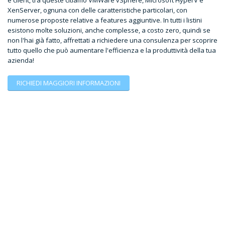
e client, tra queste citiamo VMWare vSphere, Microsoft HyperV e
XenServer, ognuna con delle caratteristiche particolari, con
numerose proposte relative a features aggiuntive. In tutti i listini
esistono molte soluzioni, anche complesse, a costo zero, quindi se
non l'hai già fatto, affrettati a richiedere una consulenza per scoprire
tutto quello che può aumentare l'efficienza e la produttività della tua
azienda!
RICHIEDI MAGGIORI INFORMAZIONI