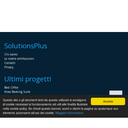
SolutionsPlus
Chi siamo
Le nostre certificazioni
Contatti
Privacy
Ultimi progetti
Best Office
Kross Booking Suite
Assembly Manager
Questo sito o gli strumenti terzi da questo utilizzati si avvalgono
Automator+
Accetto
di cookie necessari al funzionamento ed utili alle finalità illustrate
nella cookie policy. Se chiudi questo banner, scorri o clicchi la pagina su qualunque suo
Sistemistica
elemento acconsenti all'uso dei cookie.
Maggiori informazioni
Servizi Sistemistici per imprese e professionisti
Soluzioni voce