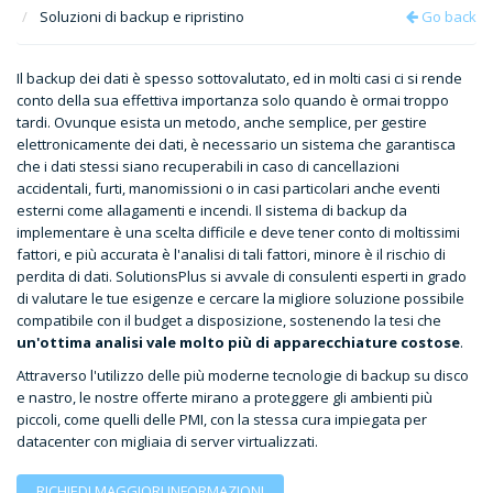
Soluzioni di backup e ripristino
Go back
Il backup dei dati è spesso sottovalutato, ed in molti casi ci si rende
conto della sua effettiva importanza solo quando è ormai troppo
tardi. Ovunque esista un metodo, anche semplice, per gestire
elettronicamente dei dati, è necessario un sistema che garantisca
che i dati stessi siano recuperabili in caso di cancellazioni
accidentali, furti, manomissioni o in casi particolari anche eventi
esterni come allagamenti e incendi. Il sistema di backup da
implementare è una scelta difficile e deve tener conto di moltissimi
fattori, e più accurata è l'analisi di tali fattori, minore è il rischio di
perdita di dati. SolutionsPlus si avvale di consulenti esperti in grado
di valutare le tue esigenze e cercare la migliore soluzione possibile
compatibile con il budget a disposizione, sostenendo la tesi che
un'ottima analisi vale molto più di apparecchiature costose
.
Attraverso l'utilizzo delle più moderne tecnologie di backup su disco
e nastro, le nostre offerte mirano a proteggere gli ambienti più
piccoli, come quelli delle PMI, con la stessa cura impiegata per
datacenter con migliaia di server virtualizzati.
RICHIEDI MAGGIORI INFORMAZIONI