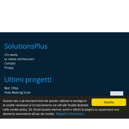
SolutionsPlus
Chi siamo
Le nostre certificazioni
Contatti
Privacy
Ultimi progetti
Best Office
Kross Booking Suite
Assembly Manager
Questo sito o gli strumenti terzi da questo utilizzati si avvalgono
Automator+
Accetto
di cookie necessari al funzionamento ed utili alle finalità illustrate
nella cookie policy. Se chiudi questo banner, scorri o clicchi la pagina su qualunque suo
Sistemistica
elemento acconsenti all'uso dei cookie.
Maggiori informazioni
Servizi Sistemistici per imprese e professionisti
Soluzioni voce