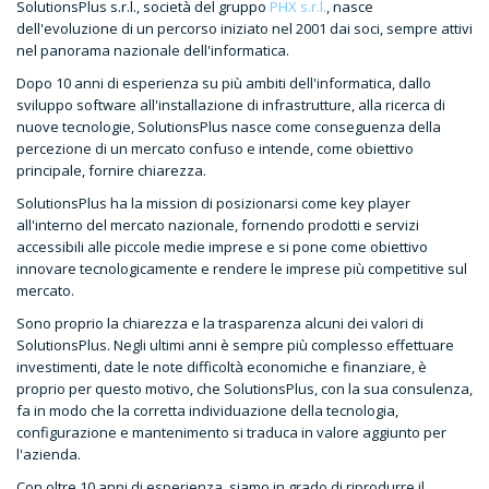
SolutionsPlus s.r.l., società del gruppo
PHX s.r.l.
, nasce
dell'evoluzione di un percorso iniziato nel 2001 dai soci, sempre attivi
nel panorama nazionale dell'informatica.
Dopo 10 anni di esperienza su più ambiti dell'informatica, dallo
sviluppo software all'installazione di infrastrutture, alla ricerca di
nuove tecnologie, SolutionsPlus nasce come conseguenza della
percezione di un mercato confuso e intende, come obiettivo
principale, fornire chiarezza.
SolutionsPlus ha la mission di posizionarsi come key player
all'interno del mercato nazionale, fornendo prodotti e servizi
accessibili alle piccole medie imprese e si pone come obiettivo
innovare tecnologicamente e rendere le imprese più competitive sul
mercato.
Sono proprio la chiarezza e la trasparenza alcuni dei valori di
SolutionsPlus. Negli ultimi anni è sempre più complesso effettuare
investimenti, date le note difficoltà economiche e finanziare, è
proprio per questo motivo, che SolutionsPlus, con la sua consulenza,
fa in modo che la corretta individuazione della tecnologia,
configurazione e mantenimento si traduca in valore aggiunto per
l'azienda.
Con oltre 10 anni di esperienza, siamo in grado di riprodurre il