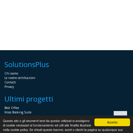
SolutionsPlus
Chi siamo
Le nostre certificazioni
Contatti
Privacy
Ultimi progetti
Best Office
Kross Booking Suite
Assembly Manager
Questo sito o gli strumenti terzi da questo utilizzati si avvalgono
Automator+
Accetto
di cookie necessari al funzionamento ed utili alle finalità illustrate
nella cookie policy. Se chiudi questo banner, scorri o clicchi la pagina su qualunque suo