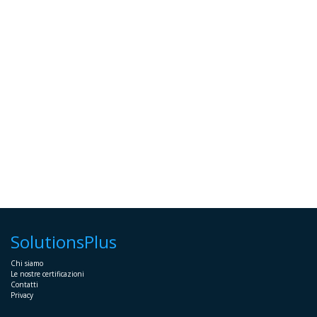
SolutionsPlus
Chi siamo
Le nostre certificazioni
Contatti
Privacy