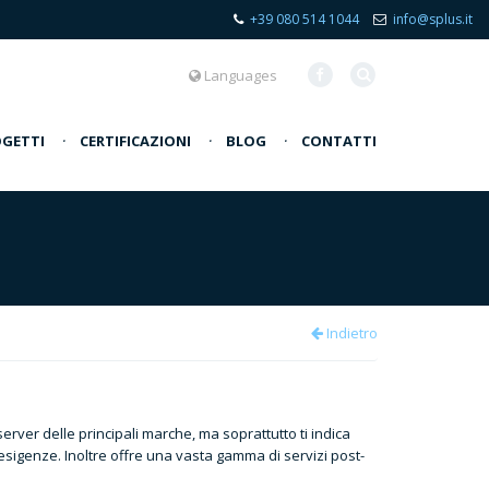
+39 080 514 1044
info@splus.it
Languages
GETTI
·
CERTIFICAZIONI
·
BLOG
·
CONTATTI
Indietro
server delle principali marche, ma soprattutto ti indica
e esigenze. Inoltre offre una vasta gamma di servizi post-