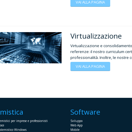
VAI ALLA PAGINA
Virtualizzazione
Virtualizzazione e consolidamento s
referenze: il nostro curriculum c
professionalità. Inoltre, le nostre 
VAI ALLA PAGINA
emistica
Software
emistici per imprese e professionisti
Sviluppo
oce
Web App
istemistico Windows
Mobile