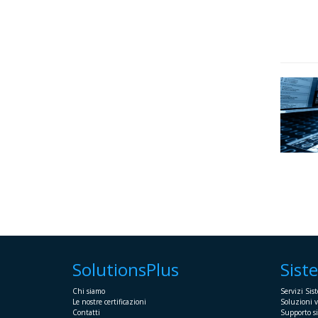
SolutionsPlus
Sist
Chi siamo
Servizi Sist
Le nostre certificazioni
Soluzioni v
Contatti
Supporto s