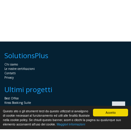
SolutionsPlus
Chi siamo
Le nostre certificazioni
Contatti
Privacy
Ultimi progetti
Best Office
Kross Booking Suite
Assembly Manager
Questo sito o gli strumenti terzi da questo utilizzati si avvalgono
Automator+
Accetto
di cookie necessari al funzionamento ed utili alle finalità illustrate
nella cookie policy. Se chiudi questo banner, scorri o clicchi la pagina su qualunque suo
Sistemistica
elemento acconsenti all'uso dei cookie.
Maggiori informazioni