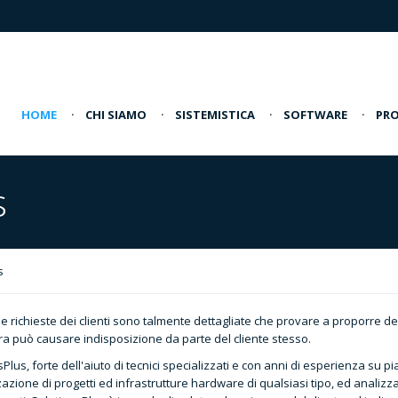
HOME
·
CHI SIAMO
·
SISTEMISTICA
·
SOFTWARE
·
PRO
s
s
 le richieste dei clienti sono talmente dettagliate che provare a proporre 
ura può causare indisposizione da parte del cliente stesso.
Plus, forte dell'aiuto di tecnici specializzati e con anni di esperienza su 
zazione di progetti ed infrastrutture hardware di qualsiasi tipo, ed analizza 