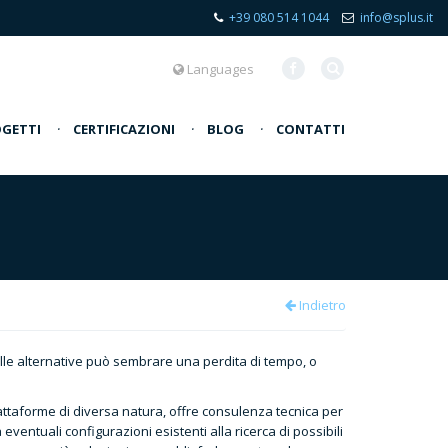
+39 080 514 1044
info@splus.it
Languages
GETTI
·
CERTIFICAZIONI
·
BLOG
·
CONTATTI
Indietro
delle alternative può sembrare una perdita di tempo, o
piattaforme di diversa natura, offre consulenza tecnica per
eventuali configurazioni esistenti alla ricerca di possibili