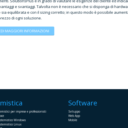
menti. SolutionsPlus è in grado di valutare le esigenze del cliente ed indi
antaggi e svantaggi. Talvolta non è necessario che si disponga di hardwa
sia equilibrata e con il sizing corretto; in questo modo è possibile aument
prezzo di ogni soluzione.
EDI MAGGIORI INFORMAZIONI
emistica
Software
emistici per imprese e professionisti
Sviluppo
oce
Web App
istemistico Windows
Mobile
stemistico Linux