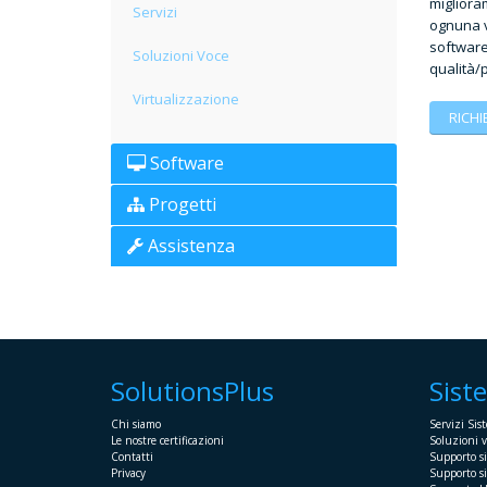
migliora
Servizi
ognuna v
software 
Soluzioni Voce
qualità/
Virtualizzazione
RICHI
Software
Progetti
Assistenza
SolutionsPlus
Sist
Chi siamo
Servizi Sist
Le nostre certificazioni
Soluzioni v
Contatti
Supporto s
Privacy
Supporto si