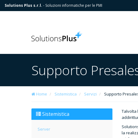
Solutions Plus s.r.l.
- Soluzioni informatiche per le PMI
Supporto Presale
Home
Sistemistica
Servizi
Supporto Presale
Talvolta
Sistemistica
addiritt
Solutions
Server
la realiz