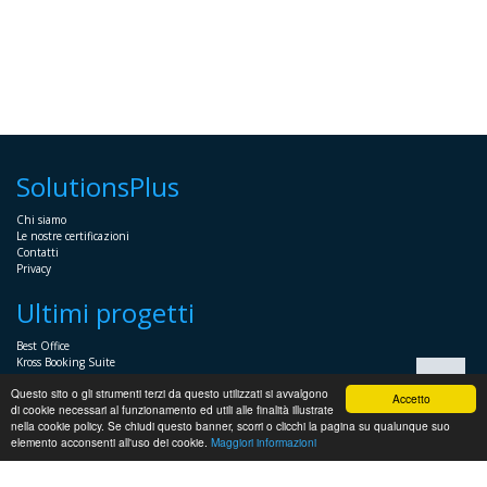
SolutionsPlus
Chi siamo
Le nostre certificazioni
Contatti
Privacy
Ultimi progetti
Best Office
Kross Booking Suite
Assembly Manager
Questo sito o gli strumenti terzi da questo utilizzati si avvalgono
Automator+
Accetto
di cookie necessari al funzionamento ed utili alle finalità illustrate
nella cookie policy. Se chiudi questo banner, scorri o clicchi la pagina su qualunque suo
Sistemistica
elemento acconsenti all'uso dei cookie.
Maggiori informazioni
Servizi Sistemistici per imprese e professionisti