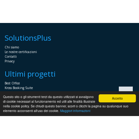
SolutionsPlus
Chi siamo
Le nostre certificazioni
Contatti
Privacy
Ultimi progetti
Best Office
Kross Booking Suite
Assembly Manager
Questo sito o gli strumenti terzi da questo utilizzati si avvalgono
Automator+
Accetto
di cookie necessari al funzionamento ed utili alle finalità illustrate
nella cookie policy. Se chiudi questo banner, scorri o clicchi la pagina su qualunque suo
Sistemistica
elemento acconsenti all'uso dei cookie.
Maggiori informazioni
Servizi Sistemistici per imprese e professionisti
Soluzioni voce
Supporto sistemistico Windows
Supporto sistemistico Linux
Supporto HP