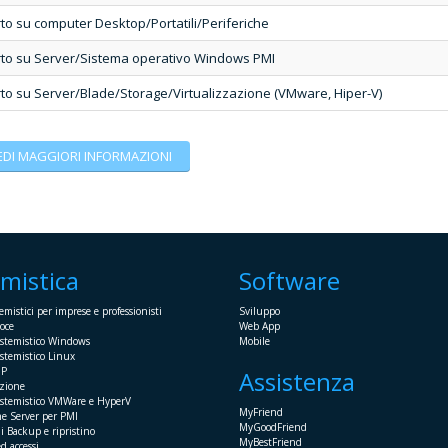
o su computer Desktop/Portatili/Periferiche
to su Server/Sistema operativo Windows PMI
to su Server/Blade/Storage/Virtualizzazione (VMware, Hiper-V)
EDI MAGGIORI INFORMAZIONI
emistica
Software
emistici per imprese e professionisti
Sviluppo
oce
Web App
istemistico Windows
Mobile
stemistico Linux
HP
Assistenza
azione
istemistico VMWare e HyperV
MyFriend
ne Server per PMI
MyGoodFriend
i Backup e ripristino
MyBestFriend
d accessi