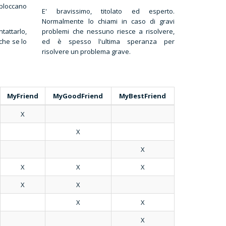
 bloccano
E' bravissimo, titolato ed esperto.
Normalmente lo chiami in caso di gravi
tattarlo,
problemi che nessuno riesce a risolvere,
che se lo
ed è spesso l'ultima speranza per
risolvere un problema grave.
MyFriend
MyGoodFriend
MyBestFriend
X
X
X
X
X
X
X
X
X
X
X