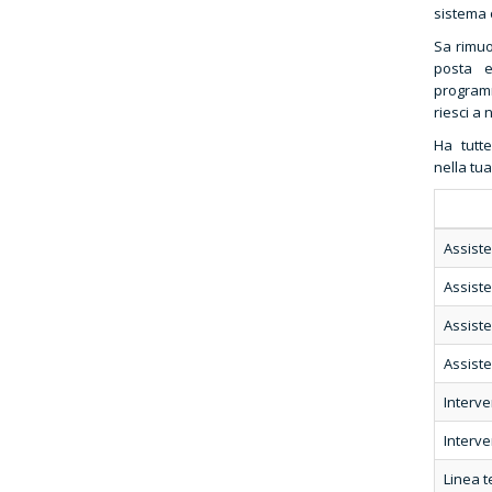
sistema 
Sa rimuo
posta e
program
riesci a
Ha tutt
nella tua
Assiste
Assiste
Assiste
Assiste
Interve
Interve
Linea t