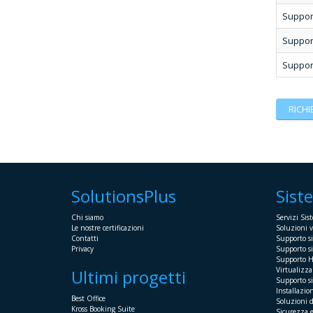
Support
Suppor
Suppor
RICHI
SolutionsPlus
Sist
Chi siamo
Servizi Sist
Le nostre certificazioni
Soluzioni v
Contatti
Supporto s
Privacy
Supporto si
Supporto 
Virtualizz
Ultimi progetti
Supporto s
Installazio
Best Office
Soluzioni d
Kross Booking Suite
Sicurezza e