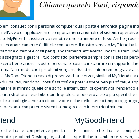
oblemi consueti con il personal computer quali posta elettronica, pagine i
 nell'avvio di applicazioni e comportamenti anomali del sistema operativo,
to MyFriend. L'assistenza remota è uno strumento diffuso. Anche grossi c
cui economicamente è difficile competere. Il nostro servizio MyFriend ha la
inazione di tempi e costi per gli spostamenti. Attraverso i nostri sistemi, i
co assegnato a gestire il tuo contratto: parlerete sempre con la stessa pe
scerà bene anche il vostro personale, così da instaurare un rapporto che 
, ma fa in modo che i problemi vengano risolti nel minor tempo grazie all'
i a MyGoodFriend in caso di presenza di un server, simile al MyFriend ma
 di una PMI, rendono i costi fissi così da poter essere ben pianficati, e s
imitare al minimo quelle che sono le interruzioni di operatività, rendendo 
a una struttura flessibile, quindi, qualora ci fossero altre o più specifich
ti le tecnologie a nostra disposizione e che nello stesso tempo raggiunga gli
e i personal computer e sistemi al meglio e con interruzioni minime.
iend
MyGoodFriend
ico che ha le competenze per la
E' l'amico che ha le compet
one dei problemi Desktop, legati al
specifiche in ambiente server, q