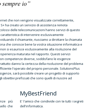
nternet che non vengono visualizzate correttamente,
 S+ ha creato un servizio di assistenza remota
olossi delle telecomunicazioni hanno servizi di questo
 caratteristica di intervenire esclusivamente
ndividuando il chiamante, riusciamo a dirottare la chiamata
rsona che conosce bene la vostra situazione informatica e
non si esaurisce esclusivamente alla risoluzione del
esperienza maturata nel rapporto. Questi servizi
 con competenze diverse, soddisfano le esigenze
oprattutto danno la certezza della risoluzione del problema
efficiente l'operato del proprio personale. SolutionsPlus
e esigenze, sarà possibile creare un progetto di supporto
 obiettivi prefissati che sono quelli di riuscire ad
MyBestFriend
enze più
E' l'amico che condivide con te tutti i segreti
uello che
dell'informatica.