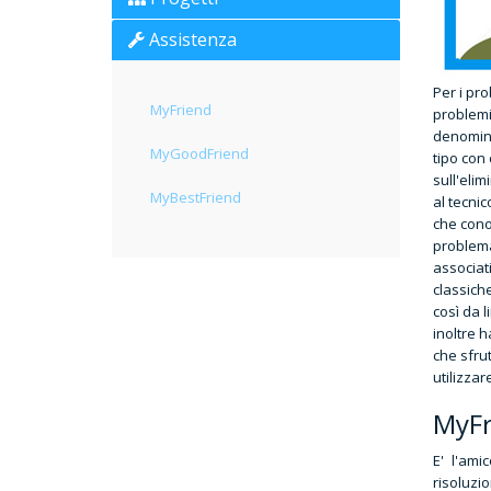
Assistenza
Per i pr
MyFriend
problemi
denomina
MyGoodFriend
tipo con 
sull'elim
MyBestFriend
al tecni
che cono
problema
associat
classiche
così da l
inoltre h
che sfrut
utilizzar
MyFr
E' l'am
risoluzi