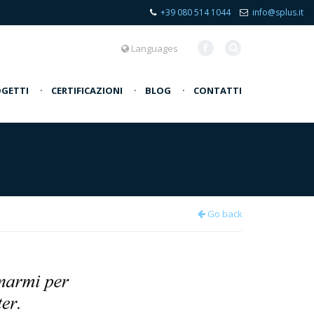
+39 080 514 1044
info@splus.it
Languages
GETTI
·
CERTIFICAZIONI
·
BLOG
·
CONTATTI
Go back