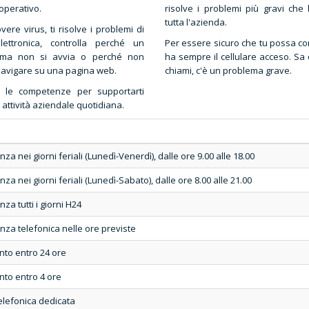
operativo.
risolve i problemi più gravi che
tutta l'azienda.
vere virus, ti risolve i problemi di
lettronica, controlla perché un
Per essere sicuro che tu possa con
ma non si avvia o perché non
ha sempre il cellulare acceso. Sa 
 navigare su una pagina web.
chiami, c'è un problema grave.
e le competenze per supportarti
 attività aziendale quotidiana.
nza nei giorni feriali (Lunedì-Venerdì), dalle ore 9.00 alle 18.00
nza nei giorni feriali (Lunedì-Sabato), dalle ore 8.00 alle 21.00
nza tutti i giorni H24
nza telefonica nelle ore previste
nto entro 24 ore
nto entro 4 ore
elefonica dedicata