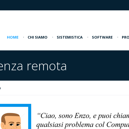
HOME
·
CHI SIAMO
·
SISTEMISTICA
·
SOFTWARE
·
PRO
stenza remota
a